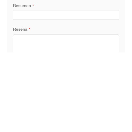
Resumen
Reseña
I recommend this product
TRANSMITIR RESEÑA DEL CLIENTE