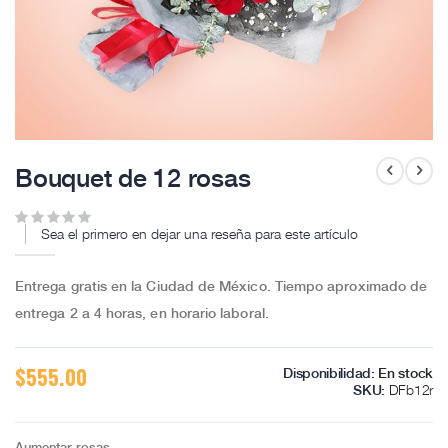
Skip
to
Bouquet de 12 rosas
the
beginning
of
Sea el primero en dejar una reseña para este artículo
the
images
gallery
Entrega gratis en la Ciudad de México. Tiempo aproximado de
entrega 2 a 4 horas, en horario laboral.
$555.00
Disponibilidad:
En stock
DFb12r
SKU
Aumentar rosas